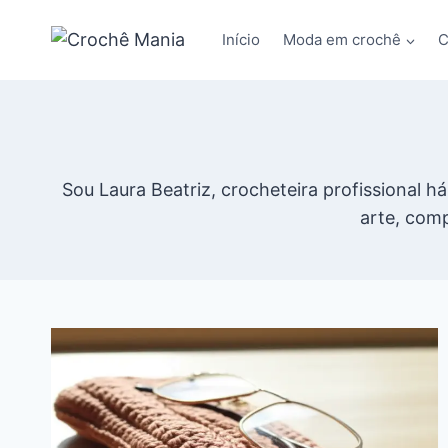
Pular
para
Início
Moda em crochê
C
o
Conteúdo
Sou Laura Beatriz, crocheteira profissional h
arte, comp