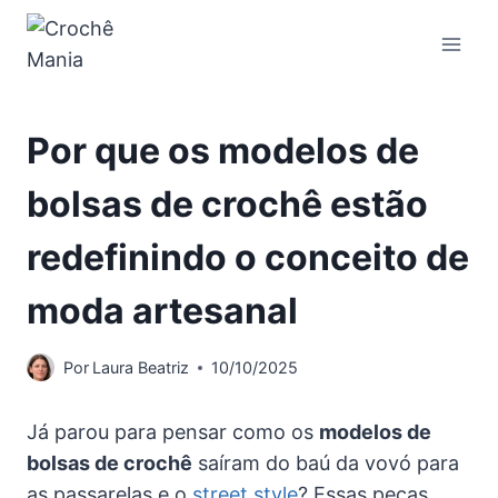
Pular
para
o
Conteúdo
Por que os modelos de
bolsas de crochê estão
redefinindo o conceito de
moda artesanal
Por
Laura Beatriz
10/10/2025
Já parou para pensar como os
modelos de
bolsas de crochê
saíram do baú da vovó para
as passarelas e o
street style
? Essas peças,