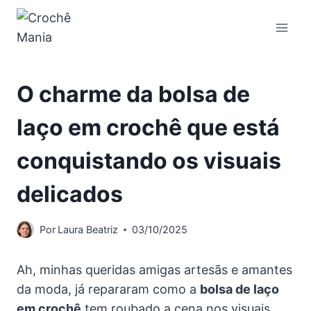
Pular
para
o
Conteúdo
O charme da bolsa de
laço em crochê que está
conquistando os visuais
delicados
Por
Laura Beatriz
03/10/2025
Ah, minhas queridas amigas artesãs e amantes
da moda, já repararam como a
bolsa de laço
em crochê
tem roubado a cena nos visuais